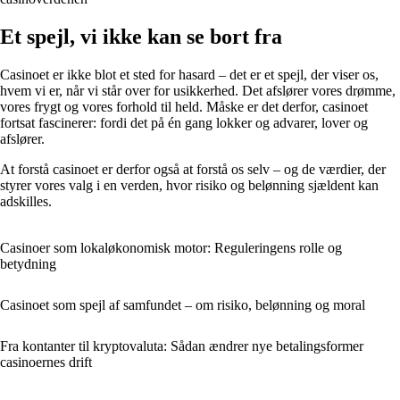
Et spejl, vi ikke kan se bort fra
Casinoet er ikke blot et sted for hasard – det er et spejl, der viser os,
hvem vi er, når vi står over for usikkerhed. Det afslører vores drømme,
vores frygt og vores forhold til held. Måske er det derfor, casinoet
fortsat fascinerer: fordi det på én gang lokker og advarer, lover og
afslører.
At forstå casinoet er derfor også at forstå os selv – og de værdier, der
styrer vores valg i en verden, hvor risiko og belønning sjældent kan
adskilles.
Casinoer som lokaløkonomisk motor: Reguleringens rolle og
betydning
Casinoet som spejl af samfundet – om risiko, belønning og moral
Fra kontanter til kryptovaluta: Sådan ændrer nye betalingsformer
casinoernes drift