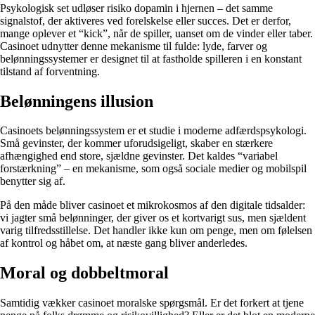
Psykologisk set udløser risiko dopamin i hjernen – det samme
signalstof, der aktiveres ved forelskelse eller succes. Det er derfor,
mange oplever et “kick”, når de spiller, uanset om de vinder eller taber.
Casinoet udnytter denne mekanisme til fulde: lyde, farver og
belønningssystemer er designet til at fastholde spilleren i en konstant
tilstand af forventning.
Belønningens illusion
Casinoets belønningssystem er et studie i moderne adfærdspsykologi.
Små gevinster, der kommer uforudsigeligt, skaber en stærkere
afhængighed end store, sjældne gevinster. Det kaldes “variabel
forstærkning” – en mekanisme, som også sociale medier og mobilspil
benytter sig af.
På den måde bliver casinoet et mikrokosmos af den digitale tidsalder:
vi jagter små belønninger, der giver os et kortvarigt sus, men sjældent
varig tilfredsstillelse. Det handler ikke kun om penge, men om følelsen
af kontrol og håbet om, at næste gang bliver anderledes.
Moral og dobbeltmoral
Samtidig vækker casinoet moralske spørgsmål. Er det forkert at tjene