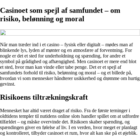
Casinoet som spejl af samfundet – om
risiko, belønning og moral
Når man træder ind i et casino – fysisk eller digitalt – mødes man af
blinkende lys, lyden af mønter og en atmosfære af forventning. For
nogle er det et sted for underholdning og spænding, for andre et
symbol på grådighed og afhængighed. Men casinoet er mere end blot
et sted, hvor man kan vinde eller tabe penge. Det er et spejl af
samfundets forhold til risiko, belønning og moral – og et billede på,
hvordan vi som mennesker håndterer usikkerhed og drømme om hurtig
gevinst.
Risikoens tiltrækningskraft
Mennesket har altid været draget af risiko. Fra de første terninger i
oldtidens templer til nutidens online slots handler spillet om at udfordre
tilfældet – og måske overvinde det. Risikoen skaber spænding, og
spændingen giver en følelse af liv. I en verden, hvor meget er planlagt
og kontrolleret, tilbyder casinoet et rum, hvor alt kan ske på et øjeblik.