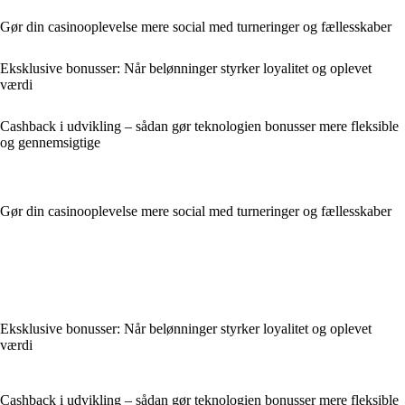
Gør din casinooplevelse mere social med turneringer og fællesskaber
Eksklusive bonusser: Når belønninger styrker loyalitet og oplevet
værdi
Cashback i udvikling – sådan gør teknologien bonusser mere fleksible
og gennemsigtige
Gør din casinooplevelse mere social med turneringer og fællesskaber
Eksklusive bonusser: Når belønninger styrker loyalitet og oplevet
værdi
Cashback i udvikling – sådan gør teknologien bonusser mere fleksible