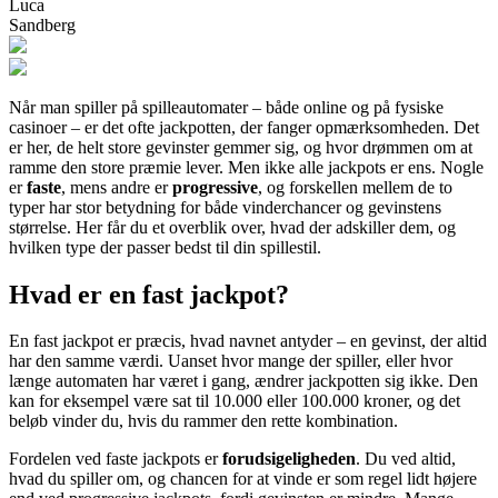
Luca
Sandberg
Når man spiller på spilleautomater – både online og på fysiske
casinoer – er det ofte jackpotten, der fanger opmærksomheden. Det
er her, de helt store gevinster gemmer sig, og hvor drømmen om at
ramme den store præmie lever. Men ikke alle jackpots er ens. Nogle
er
faste
, mens andre er
progressive
, og forskellen mellem de to
typer har stor betydning for både vinderchancer og gevinstens
størrelse. Her får du et overblik over, hvad der adskiller dem, og
hvilken type der passer bedst til din spillestil.
Hvad er en fast jackpot?
En fast jackpot er præcis, hvad navnet antyder – en gevinst, der altid
har den samme værdi. Uanset hvor mange der spiller, eller hvor
længe automaten har været i gang, ændrer jackpotten sig ikke. Den
kan for eksempel være sat til 10.000 eller 100.000 kroner, og det
beløb vinder du, hvis du rammer den rette kombination.
Fordelen ved faste jackpots er
forudsigeligheden
. Du ved altid,
hvad du spiller om, og chancen for at vinde er som regel lidt højere