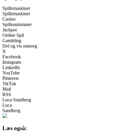
Spillemaskiner
Spillemaskiner
Casino
Spilleautomater
Jackpot
Online Spil
Gambling
Del og vis omsorg
X
Facebook
Instagram
LinkedIn
YouTube
Pinterest
TikTok
Mail
RSS
Luca Sandberg
Luca
Sandberg
Læs også: