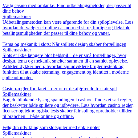
Vælg casino med omtanke: Find udbetalingsmetoder, der passer til
dine behov
Spillemaskiner
Udbetalingsmetoden kan være afgørende for din spiloplevelse. Læs,
hvordan du vælger et online casino med sikre, hurtige og fleksible
betalingsmuligheder, der passer til dine behov og vaner.
Tema og mekanik i slots: Når spillets design skaber fortællingen
Spillemaskiner
Slots er ikke længere blot heldspil – de er små fortællinger, hvor
design, tema og mekanik smelter sammen til en samlet oplevelse.
Artiklen dykker ned i, hvordan spiludviklere bruger æstetik og
funktion til at skabe stemning, engagement og identitet i moderne
spilleautomater.
Casino-regler forklaret – derfor er de afgørende for fair spil
Spillemaskiner
Bag de blinkende lys og spændingen i casinoet findes et sæt regler,
der beskytter både spillere og udbydere. Læs hvordan casino-regler,
licenser og teknologiske tests skaber fair spil og opretholder tilliden
til branchen – både online og offline.
Følg din udvikling som slotspiller med enkle noter
Spillemaskiner