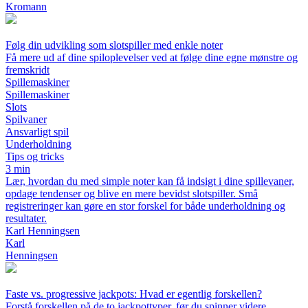
Kromann
Følg din udvikling som slotspiller med enkle noter
Få mere ud af dine spiloplevelser ved at følge dine egne mønstre og
fremskridt
Spillemaskiner
Spillemaskiner
Slots
Spilvaner
Ansvarligt spil
Underholdning
Tips og tricks
3 min
Lær, hvordan du med simple noter kan få indsigt i dine spillevaner,
opdage tendenser og blive en mere bevidst slotspiller. Små
registreringer kan gøre en stor forskel for både underholdning og
resultater.
Karl Henningsen
Karl
Henningsen
Faste vs. progressive jackpots: Hvad er egentlig forskellen?
Forstå forskellen på de to jackpottyper, før du spinner videre