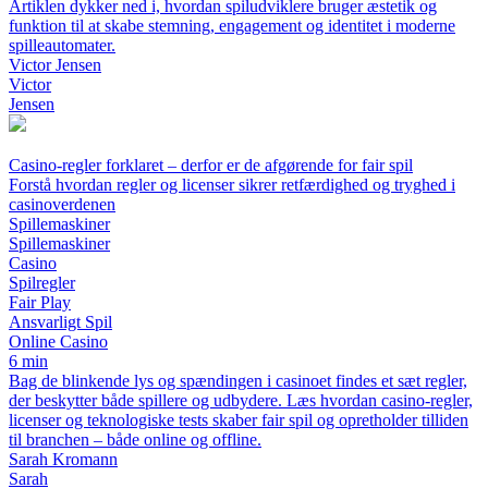
Artiklen dykker ned i, hvordan spiludviklere bruger æstetik og
funktion til at skabe stemning, engagement og identitet i moderne
spilleautomater.
Victor Jensen
Victor
Jensen
Casino-regler forklaret – derfor er de afgørende for fair spil
Forstå hvordan regler og licenser sikrer retfærdighed og tryghed i
casinoverdenen
Spillemaskiner
Spillemaskiner
Casino
Spilregler
Fair Play
Ansvarligt Spil
Online Casino
6 min
Bag de blinkende lys og spændingen i casinoet findes et sæt regler,
der beskytter både spillere og udbydere. Læs hvordan casino-regler,
licenser og teknologiske tests skaber fair spil og opretholder tilliden
til branchen – både online og offline.
Sarah Kromann
Sarah