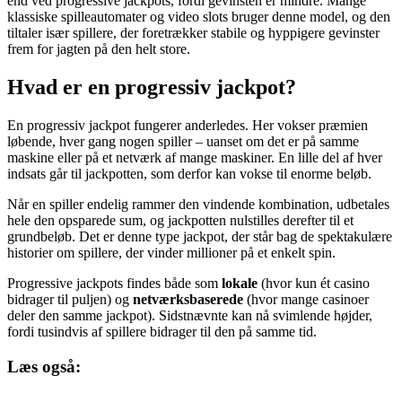
end ved progressive jackpots, fordi gevinsten er mindre. Mange
klassiske spilleautomater og video slots bruger denne model, og den
tiltaler især spillere, der foretrækker stabile og hyppigere gevinster
frem for jagten på den helt store.
Hvad er en progressiv jackpot?
En progressiv jackpot fungerer anderledes. Her vokser præmien
løbende, hver gang nogen spiller – uanset om det er på samme
maskine eller på et netværk af mange maskiner. En lille del af hver
indsats går til jackpotten, som derfor kan vokse til enorme beløb.
Når en spiller endelig rammer den vindende kombination, udbetales
hele den opsparede sum, og jackpotten nulstilles derefter til et
grundbeløb. Det er denne type jackpot, der står bag de spektakulære
historier om spillere, der vinder millioner på et enkelt spin.
Progressive jackpots findes både som
lokale
(hvor kun ét casino
bidrager til puljen) og
netværksbaserede
(hvor mange casinoer
deler den samme jackpot). Sidstnævnte kan nå svimlende højder,
fordi tusindvis af spillere bidrager til den på samme tid.
Læs også: