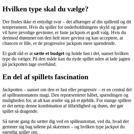
Hvilken type skal du vælge?
Der findes ikke et entydigt svar – det afhænger af din spillestil og dit
temperament. Hvis du spiller for underholdningens skyld og gerne
vil have jævnlige gevinster, er faste jackpots et godt valg. Hvis du
derimod drømmer om den helt store gevinst og kan acceptere, at
chancen er lille, er de progressive jackpots mere spændende.
Et godt råd er at
sætte et budget
og holde fast i det, uanset hvilken
type du vælger. På den måde kan du nyde spillet uden at lade jagten
på jackpotten tage overhånd.
En del af spillets fascination
Jackpotten – uanset om den er fast eller progressiv – er en central del
af spilleautomatens magi. Den repræsenterer håbet, spændingen og
muligheden for, at alt kan ændre sig på et øjeblik. For mange spillere
er det netop denne kombination af tilfældighed og drøm, der gør
spillet så dragende.
Så næste gang du sætter dig ved en spilleautomat, ved du, hvad der
gemmer sig bag tallene på skærmen – og hvilken type jackpot du
egentlig spiller om.