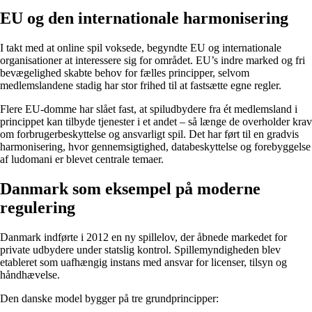
EU og den internationale harmonisering
I takt med at online spil voksede, begyndte EU og internationale
organisationer at interessere sig for området. EU’s indre marked og fri
bevægelighed skabte behov for fælles principper, selvom
medlemslandene stadig har stor frihed til at fastsætte egne regler.
Flere EU-domme har slået fast, at spiludbydere fra ét medlemsland i
princippet kan tilbyde tjenester i et andet – så længe de overholder krav
om forbrugerbeskyttelse og ansvarligt spil. Det har ført til en gradvis
harmonisering, hvor gennemsigtighed, databeskyttelse og forebyggelse
af ludomani er blevet centrale temaer.
Danmark som eksempel på moderne
regulering
Danmark indførte i 2012 en ny spillelov, der åbnede markedet for
private udbydere under statslig kontrol. Spillemyndigheden blev
etableret som uafhængig instans med ansvar for licenser, tilsyn og
håndhævelse.
Den danske model bygger på tre grundprincipper: