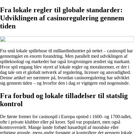
Fra lokale regler til globale standarder:
Udviklingen af casinoregulering gennem
tiden
Fra små lokale spillehuse til milliardindustrier på nettet – casinospil har
gennemgået en enorm forandring. Men parallelt med udviklingen af
spilteknologi og markeder har også lovgivningen ændret sig markant.
Hvor spil engang blev styret af lokale regler og moralnormer, er der i
dag tale om et globalt netværk af regulering, licenser og ansvarlighed.
Denne artikel ser nærmere på, hvordan casinoregulering har udviklet
sig gennem tiden – og hvorfor den i dag er vigtigere end nogensinde.
Fra forbud og lokale tilladelser til statslig
kontrol
De første former for casinospil i Europa opstod i 1600- og 1700-tallet,
ofte i private klubber eller på kroer. Spil var populært, men også
kontroversielt. Mange lande forbød hasardspil af moralske eller
religiøse grunde, mens andre forsøgte at kontrollere det gennem lokale