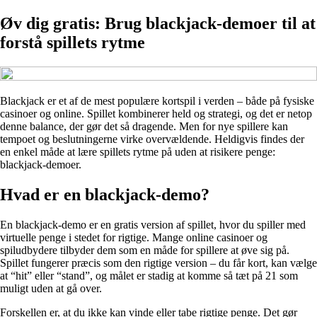
Øv dig gratis: Brug blackjack-demoer til at
forstå spillets rytme
Blackjack er et af de mest populære kortspil i verden – både på fysiske
casinoer og online. Spillet kombinerer held og strategi, og det er netop
denne balance, der gør det så dragende. Men for nye spillere kan
tempoet og beslutningerne virke overvældende. Heldigvis findes der
en enkel måde at lære spillets rytme på uden at risikere penge:
blackjack-demoer.
Hvad er en blackjack-demo?
En blackjack-demo er en gratis version af spillet, hvor du spiller med
virtuelle penge i stedet for rigtige. Mange online casinoer og
spiludbydere tilbyder dem som en måde for spillere at øve sig på.
Spillet fungerer præcis som den rigtige version – du får kort, kan vælge
at “hit” eller “stand”, og målet er stadig at komme så tæt på 21 som
muligt uden at gå over.
Forskellen er, at du ikke kan vinde eller tabe rigtige penge. Det gør