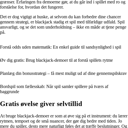
grænser. Erfaringen fra demoerne gør, at du går ind i spillet med ro og
forståelse for, hvordan det fungerer.
Det er dog vigtigt at huske, at selvom du kan forbedre dine chancer
gennem strategi, er blackjack stadig et spil med tilfældige udfald. Spil
ansvarligt, og se det som underholdning – ikke en måde at tjene penge
på.
Forstå odds uden matematik: En enkel guide til sandsynlighed i spil
Øv dig gratis: Brug blackjack-demoer til at forstå spillets rytme
Planlæg din bonusstrategi – få mest muligt ud af dine gennemspilskrav
Bordspil som fællesskab: Når spil samler spillere på tværs af
baggrunde
Gratis øvelse giver selvtillid
At bruge blackjack-demoer er som at øve sig på et instrument: du lærer
rytmen, tempoet og de små nuancer, der gør dig bedre med tiden. Jo
mere du spiller, desto mere naturligt føles det at træffe beslutninger. Og